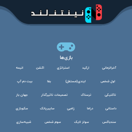
بازی‌ها
آخرالزمانی
ارکید
استراتژی
اکشن
انیمه
اول شخص
ایندی(مستقل)
بقا
بیت دم آپ
تاکتیکی
ترسناک
تصمیمات تاثیرگذار
جهان باز
داستانی
دراما
زامبی
سایبرپانک
سکوبازی
سندباکس
سولز لایک
سوم شخص
شبیه‌سازی