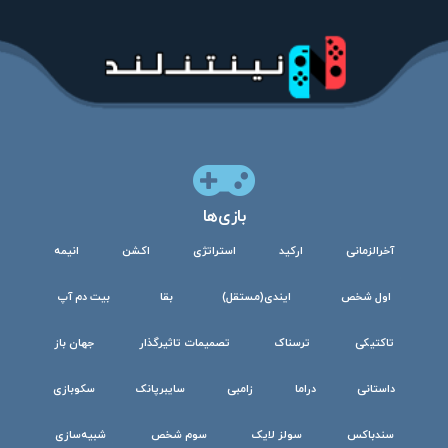
بازی‌ها
آخرالزمانی
ارکید
استراتژی
اکشن
انیمه
اول شخص
ایندی(مستقل)
بقا
بیت دم آپ
تاکتیکی
ترسناک
تصمیمات تاثیرگذار
جهان باز
داستانی
دراما
زامبی
سایبرپانک
سکوبازی
سندباکس
سولز لایک
سوم شخص
شبیه‌سازی