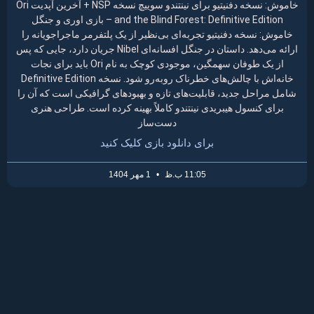
خاموش: نسخه دفنیتیو برای نینتندو سوییچ نسخه NSP + آخرین آپدیت Ori
and the Blind Forest: Definitive Edition – بازی اوری و جنگل
خاموش: نسخه دفنیتیو تجربه‌ای بی‌نظیر از یک پلتفرمر ماجراجویانه را
ارائه می‌دهد. داستان در جنگل افسانه‌ای Nibel جریان دارد، جایی که پس
از یک طوفان سهمگین، موجودی کوچک به نام Ori باید برای نجات
خانه‌اش با چالش‌های خطرناک روبه‌رو شود. نسخه Definitive Edition
شامل مراحل جدید، قابلیت‌های تازه و بهبودهای گرافیکی است که آن را
برای کنسول هیبریدی نینتندو کاملاً بهینه کرده است. طراحی هنری
دست‌ساز
برای دانلود بازی کلیک کنید
11:05 ب.ظ
1 مهر 1404