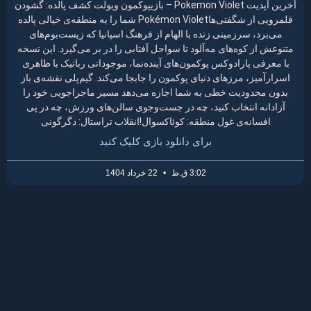
آخرین آپدیت Pokemon Violet – بازیپوکمون ویولت کشف پالده: گشودن
قلمرویی از شگفتی‌هاPokémon Violet شما را به منطقه‌ی خیالی پالده
می‌برد، سرزمینی زنده با الهام از فرهنگ اسپانیا که زیست‌بوم‌های
متنوعش از کوه‌های مه‌آلود تا سواحل آفتابی را در بر می‌گیرد. این نسخه
با معرفی پارادوکس پوکمون‌های آینده‌نما، موجوداتی رباتیک با ظاهری
اسرارآمیز، مرزهای دنیای پوکمون را جابجا می‌کند. گیم‌پلی نقشه‌ی باز
بدون محدودیت خطی به شما اجازه می‌دهد مسیر ماجراجویی خود را
آزادانه انتخاب کنید، چه در جست‌وجوی سالن‌های ورزش، چه در پی
افسانه‌ی غول منطقه: کوئاکسوال!انقلاب تراستال: دگرگونی
برای دانلود بازی کلیک کنید
3:02 ق.ظ
22 خرداد 1404