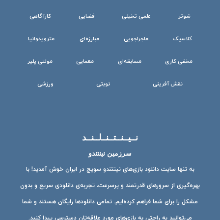
شوتر
علمی تخیلی
فضایی
کارآگاهی
کلاسیک
ماجراجویی
مبارزه‌ای
مترویدوانیا
مخفی کاری
مسابقه‌ای
معمایی
مولتی پلیر
نقش آفرینی
نوبتی
ورزشی
نــیــنــتــنــ‌لــنــد
سرزمین نینتندو
به تنها سایت دانلود بازی‌های نینتندو سویچ در ایران خوش آمدید! با
بهره‌گیری از سرورهای قدرتمند و پرسرعت، تجربه‌ی دانلودی سریع و بدون
مشکل را برای شما فراهم کرده‌ایم. تمامی دانلودها رایگان هستند و شما
می‌توانید به راحتی به بازی‌های مورد علاقه‌تان دسترسی پیدا کنید.