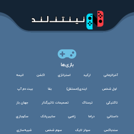
بازی‌ها
آخرالزمانی
ارکید
استراتژی
اکشن
انیمه
اول شخص
ایندی(مستقل)
بقا
بیت دم آپ
تاکتیکی
ترسناک
تصمیمات تاثیرگذار
جهان باز
داستانی
دراما
زامبی
سایبرپانک
سکوبازی
سندباکس
سولز لایک
سوم شخص
شبیه‌سازی