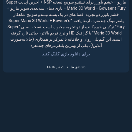
ماریو + خشم باوزر برای نینتندو سوییچ نسخه NSP + آخرین آپدیت Super
Mario 3D World + Bowser’s Fury – بازی دنیای سه‌بعدی سوپر ماریو +
خشم باوزر دو تجربه افسانه‌ای در یک بسته نینتندو سوئیچ شاهکار
پلتفرمینگ چندنفره، ارتقا یافته: “Super Mario 3D World + Bowser’s
Fury” ترکیبی خیره‌کننده از دو تجربه محبوب است. نسخه اصلی “Super
Mario 3D World” با گرافیک HD و نرخ فریم بالاتر، حیاتی تازه گرفته
است. این گیم‌پلی روان و خلاقانه با تمرکز بر همکاری (حالا به‌صورت
آنلاین!)، یکی از بهترین پلتفرمرهای چندنفره
برای دانلود بازی کلیک کنید
8:26 ق.ظ
21 تیر 1404