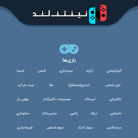
بازی‌ها
آخرالزمانی
ارکید
استراتژی
اکشن
انیمه
اول شخص
ایندی(مستقل)
بقا
بیت دم آپ
تاکتیکی
ترسناک
تصمیمات تاثیرگذار
جهان باز
داستانی
دراما
زامبی
سایبرپانک
سکوبازی
سندباکس
سولز لایک
سوم شخص
شبیه‌سازی