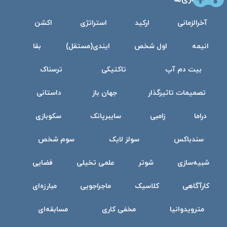
آخرالزمانی
ارکید
استراتژی
اکشن
انیمه
اول شخص
ایندی(مستقل)
بقا
بیت دم آپ
تاکتیکی
ترسناک
تصمیمات تاثیرگذار
جهان باز
داستانی
دراما
زامبی
سایبرپانک
سکوبازی
سندباکس
سولز لایک
سوم شخص
شبیه‌سازی
شوتر
علمی تخیلی
فضایی
کارآگاهی
کلاسیک
ماجراجویی
مبارزه‌ای
مترویدوانیا
مخفی کاری
مسابقه‌ای