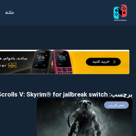
خانه
برچسب: Download The Elder Scrolls V: Skyrim® for jailbreak switch
نقش آفرینی