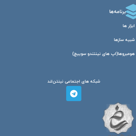
برنامه‌ها
ابزار ها
شبیه ساز‌ها
هومبرو‌ها(اپ های نینتندو سوییچ)
شبکه های اجتماعی نینتن‌لند