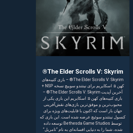
The Elder Scrolls V: Skyrim®
The Elder Scrolls V: Skyrim® – بازی کتیبه‌های
کهن ۵: اسکایریم برای نینتندو سوییچ نسخه NSP +
آخرین آپدیت The Elder Scrolls V: Skyrim® –
بازی کتیبه‌های کهن ۵: اسکایریم این بازی یکی از
محبوب‌ترین و موفق‌ترین بازی‌های نقش‌آفرینی
جهان باز است که اکنون با قابلیت‌های ویژه برای
کنسول نینتندو سوئیچ عرضه شده است. این بازی که
توسط Bethesda Game Studios توسعه داده
شده، شما را به دنیایی افسانه‌ای به نام “تامریل”