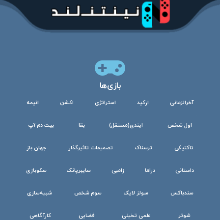
بازی‌ها
آخرالزمانی
ارکید
استراتژی
اکشن
انیمه
اول شخص
ایندی(مستقل)
بقا
بیت دم آپ
تاکتیکی
ترسناک
تصمیمات تاثیرگذار
جهان باز
داستانی
دراما
زامبی
سایبرپانک
سکوبازی
سندباکس
سولز لایک
سوم شخص
شبیه‌سازی
شوتر
علمی تخیلی
فضایی
کارآگاهی