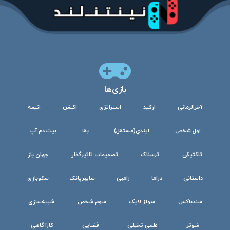
بازی‌ها
آخرالزمانی
ارکید
استراتژی
اکشن
انیمه
اول شخص
ایندی(مستقل)
بقا
بیت دم آپ
تاکتیکی
ترسناک
تصمیمات تاثیرگذار
جهان باز
داستانی
دراما
زامبی
سایبرپانک
سکوبازی
سندباکس
سولز لایک
سوم شخص
شبیه‌سازی
شوتر
علمی تخیلی
فضایی
کارآگاهی