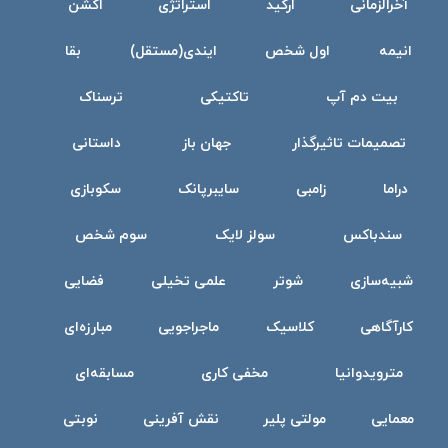
آخرالزمانی
ارکید
استراتژی
اکشن
انیمه
اول شخص
ایندی(مستقل)
بقا
بیت دم آپ
تاکتیکی
ترسناک
تصمیمات تاثیرگذار
جهان باز
داستانی
دراما
زامبی
سایبرپانک
سکوبازی
سندباکس
سولز لایک
سوم شخص
شبیه‌سازی
شوتر
علمی تخیلی
فضایی
کارآگاهی
کلاسیک
ماجراجویی
مبارزه‌ای
مترویدوانیا
مخفی کاری
مسابقه‌ای
معمایی
مولتی پلیر
نقش آفرینی
نوبتی