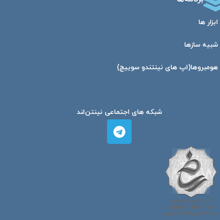
ابزار ها
شبیه ساز‌ها
هومبرو‌ها(اپ های نینتندو سوییچ)
شبکه های اجتماعی نینتن‌لند