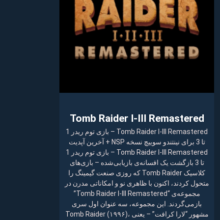
Tomb Raider I-III Remastered
Tomb Raider I-III Remastered – بازی توم ریدر 1
تا 3 برای نینتندو سوییچ نسخه NSP + آخرین آپدیت
Tomb Raider I-III Remastered – بازی توم ریدر 1
تا 3 بازگشت یک افسانه‌ی بازیابی‌شده – بازی‌های
کلاسیک Tomb Raider که روزی صنعت گیمینگ را
متحول کردند، اکنون با ظاهری نو و امکاناتی مدرن در
مجموعه‌ی “Tomb Raider I-III Remastered”
بازمی‌گردند. این مجموعه، سه عنوان اول سری
مشهور “لارا کرافت” – یعنی Tomb Raider (۱۹۹۶)،