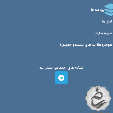
برنامه‌ها
ابزار ها
شبیه ساز‌ها
هومبرو‌ها(اپ های نینتندو سوییچ)
شبکه های اجتماعی نینتن‌لند