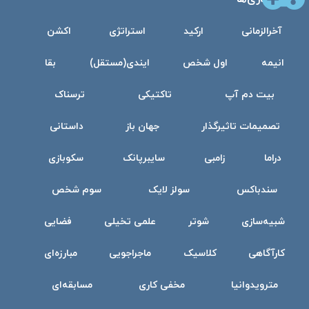
آخرالزمانی
ارکید
استراتژی
اکشن
انیمه
اول شخص
ایندی(مستقل)
بقا
بیت دم آپ
تاکتیکی
ترسناک
تصمیمات تاثیرگذار
جهان باز
داستانی
دراما
زامبی
سایبرپانک
سکوبازی
سندباکس
سولز لایک
سوم شخص
شبیه‌سازی
شوتر
علمی تخیلی
فضایی
کارآگاهی
کلاسیک
ماجراجویی
مبارزه‌ای
مترویدوانیا
مخفی کاری
مسابقه‌ای