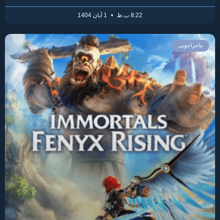
8:22 ب.ظ
1 آبان 1404
ماجراجویی