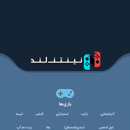
بازی‌ها
آخرالزمانی
ارکید
استراتژی
اکشن
انیمه
اول شخص
ایندی(مستقل)
بقا
بیت دم آپ