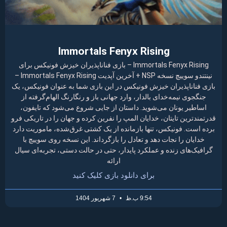
Immortals Fenyx Rising
Immortals Fenyx Rising – بازی فناناپذیران خیزش فونیکس برای
نینتندو سوییچ نسخه NSP + آخرین آپدیت Immortals Fenyx Rising –
بازی فناناپذیران خیزش فونیکس در این بازی شما به عنوان فونیکس، یک
جنگجوی نیمه‌خدای بالدار، وارد جهانی باز و رنگارنگ الهام‌گرفته از
اساطیر یونان می‌شوید. داستان از جایی شروع می‌شود که تایفون،
قدرتمندترین تایتان، خدایان المپ را نفرین کرده و جهان را در تاریکی فرو
برده است. فونیکس، تنها بازمانده از یک کشتی غرق‌شده، ماموریت دارد
خدایان را نجات دهد و تعادل را بازگرداند. این نسخه روی سوییچ با
گرافیک‌های زنده و عملکرد پایدار، حتی در حالت دستی، تجربه‌ای سیال
ارائه
برای دانلود بازی کلیک کنید
9:54 ب.ظ
7 شهریور 1404