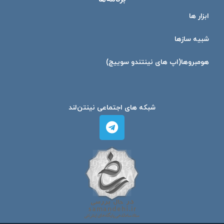
ابزار ها
شبیه ساز‌ها
هومبرو‌ها(اپ های نینتندو سوییچ)
شبکه های اجتماعی نینتن‌لند