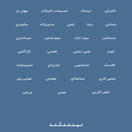
تاکتیکی
ترسناک
تصمیمات تاثیرگذار
جهان باز
داستانی
دراما
زامبی
سایبرپانک
سکوبازی
سندباکس
سولز لایک
سوم شخص
شبیه‌سازی
شوتر
علمی تخیلی
فضایی
کارآگاهی
کلاسیک
ماجراجویی
مبارزه‌ای
مترویدوانیا
مخفی کاری
مسابقه‌ای
معمایی
مولتی پلیر
نقش آفرینی
نوبتی
ورزشی
نــیــنــتــنــ‌لــنــد