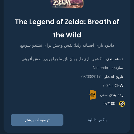
The Legend of Zelda: Breath of
the Wild
دانلود بازی افسانه زلدا: نفس وحش برای نینتندو سوییچ
اکشن
بازی‌ها
جهان باز
ماجراجویی
نقش آفرینی
دسته بندی :
,
,
,
,
سازنده :
Nintendo
تاریخ انتشار :
03/03/2017
7.0.1
CFW :
رده بندی سنی :
97/100
. :
باکس دانلود
توضیحات بیشتر