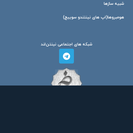
شبیه ساز‌ها
هومبرو‌ها(اپ های نینتندو سوییچ)
شبکه های اجتماعی نینتن‌لند
امیرمهدی نوین فر
© کپی رایت ۲۰۲۴ طراحی و توسعه توسط