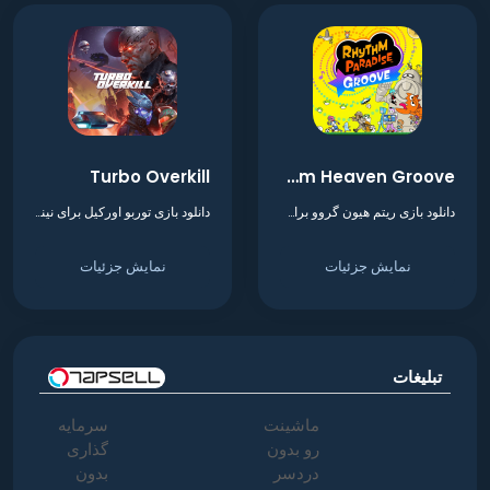
Turbo Overkill
Rhythm Heaven Groove
دانلود بازی ریتم هیون گروو برای نینتندو سوییچ
دانلود بازی توربو اورکیل برای نینتندو سوییچ
نمایش جزئیات
نمایش جزئیات
تبلیغات
ماشینت
سرمایه
رو بدون
گذاری
دردسر
بدون