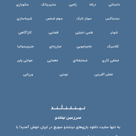
داستانی
دراما
زامبی
سایبرپانک
سکوبازی
سندباکس
سولز لایک
سوم شخص
شبیه‌سازی
شوتر
علمی تخیلی
فضایی
کارآگاهی
کلاسیک
ماجراجویی
مبارزه‌ای
مترویدوانیا
مخفی کاری
مسابقه‌ای
معمایی
مولتی پلیر
نقش آفرینی
نوبتی
ورزشی
نــیــنــتــنــ‌لــنــد
سرزمین نینتندو
به تنها سایت دانلود بازی‌های نینتندو سویچ در ایران خوش آمدید! با