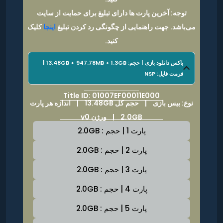
توجه: آخرین پارت ها دارای تبلیغ برای حمایت از سایت
می‌باشد. جهت راهنمایی از چگونگی رد کردن تبلیغ
اینجا
کلیک
کنید.
باکس دانلود بازی | حجم: 13.48GB + 947.78MB + 1.3GB |
فرمت فایل: NSP
Title ID: 01007EF00011E000
نوع: بیس بازی |
حجم کل 13.48GB
|
اندازه هر پارت
2.0GB | ورژن v0
پارت 1 | حجم : 2.0GB
پارت 2 | حجم : 2.0GB
پارت 3 | حجم : 2.0GB
پارت 4 | حجم : 2.0GB
پارت 5 | حجم : 2.0GB