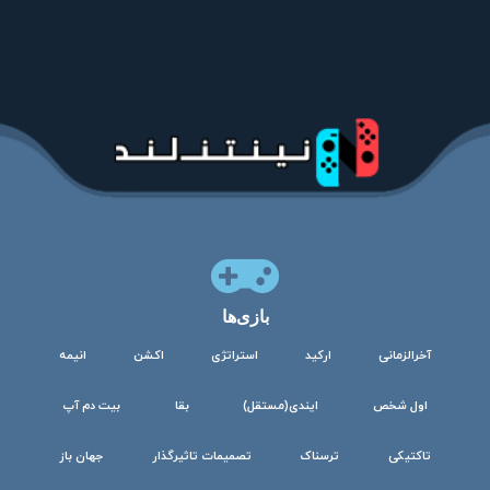
بازی‌ها
آخرالزمانی
ارکید
استراتژی
اکشن
انیمه
اول شخص
ایندی(مستقل)
بقا
بیت دم آپ
تاکتیکی
ترسناک
تصمیمات تاثیرگذار
جهان باز