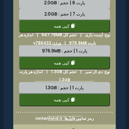
پارت 6 | حجم : 2.0GB
پارت 7 | حجم : 2.0GB
کپی همه
نوع: آپدیت بازی |
حجم کل 947.78MB
|
اندازه هر
پارت 976.9MB | ورژن v786432
پارت 1 | حجم : 976.9MB
کپی همه
نوع: دی ال سی |
حجم کل 1.3GB
|
اندازه هر پارت
1.3GB
پارت 1 | حجم : 1.3GB
کپی همه
رمز تمامی فایل‌ها: nintenland.ir