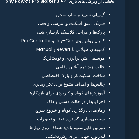
بخشی از ویژگی های بازی Tony Hawk’s Pro Skater 3 + 4 :
گیم‌پلی سریع و مهارت‌محور
فیزیک دقیق اسکیت و اینرسی واقعی
پارک‌ها و مراحل کلاسیک بازسازی‌شده
کنترل روان روی Joy-Con و Pro Controller
کمبوهای طولانی با Revert و Manual
موسیقی متن پرانرژی و نوستالژیک
حالت چندنفره آنلاین رقابتی
ساخت اسکیت‌باز و پارک اختصاصی
چالش‌ها و اهداف متنوع برای تکرارپذیری
آموزش‌های کوتاه و کاربردی برای تازه‌کارها
اجرا پایدار در حالت دستی و داک
زمان‌های بارگذاری کوتاه و شروع سریع
شخصی‌سازی گسترده تخته و تجهیزات
دوربین قابل‌تنظیم با دید شفاف روی ریل‌ها
لیدربورد جهانی برای رکوردشکنی