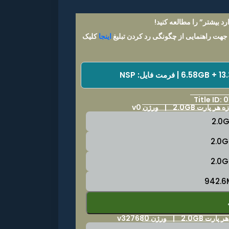
د بیشتر” را مطالعه کنید!
 جهت راهنمایی از چگونگی رد کردن تبلیغ
اینجا
کلیک
Title ID
هر پارت 2.0GB | ورژن v0
2.0GB | ورژن v327680