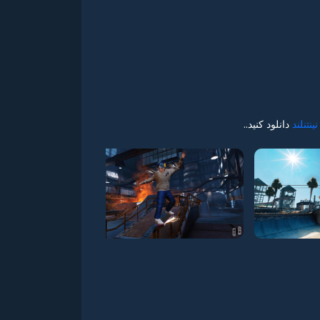
نینتنلند
دانلود کنید..