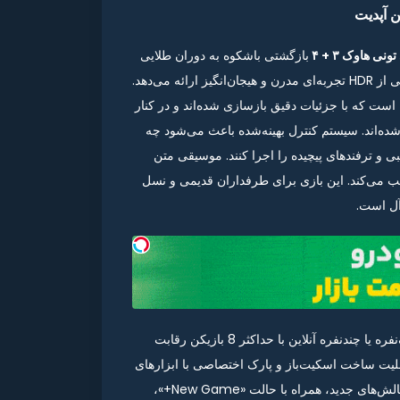
بازگشتی باشکوه به دوران طلایی
اسکیت‌بوردینگ است که با گرافیک HD، فریم‌ریت روان و پشتیبانی از HDR تجربه‌ای مدرن و هیجان‌انگیز ارائه می‌دهد.
این نسخه شامل تمام پارک‌ها و مراحل کلاسیک نسخه‌های 3 و 4 است که با جزئیات دقیق بازسازی شده‌اند و در کنار
شده‌اند. سیستم کنترل بهینه‌شده باعث می‌شود چه
کیبی و ترفندهای پیچیده را اجرا کنند. موسیقی متن
ب می‌کند. این بازی برای طرفداران قدیمی و نسل
‌آل است.
در Tony Hawk’s Pro Skater 3 + 4 شما می‌توانید در حالت تک‌نفره یا چندنفره آنلاین با حداکثر 8 بازیکن رقابت
قابلیت ساخت اسکیت‌باز و پارک اختصاصی با ابزارهای
پیشرفته، آزادی خلاقیت بی‌سابقه‌ای را فراهم می‌کند. اهداف و چالش‌های جدید، همراه با حالت «New Game+»،