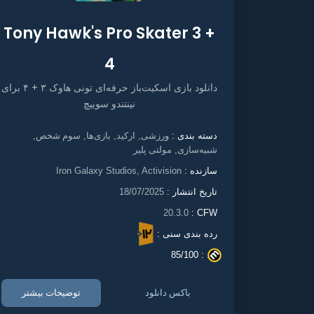
Tony Hawk's Pro Skater 3 +
4
دانلود بازی اسکیت‌باز حرفه‌ای تونی هاوک ۳ + ۴ برای
نینتندو سوییچ
ورزشی
ارکید
بازی‌ها
سوم شخص
دسته بندی :
,
,
,
,
شبیه‌سازی
مولتی پلیر
,
سازنده :
Iron Galaxy Studios, Activision
تاریخ انتشار :
18/07/2025
20.3.0
CFW :
رده بندی سنی :
85/100
. :
باکس دانلود
توضیحات بیشتر