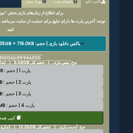
باکس دانلود
راهنمای نصب
موراد بیشتر
برای اطلاع از زبان‌های بازی بخش “موار
توجه: آخرین پارت ها دارای تبلیغ برای حمایت از سایت می‌باشد.
کنید.
باکس دانلود بازی | حجم: 6.58GB + 13.35GB + 716.0KB | فرمت فایل: NSP
: 01000AD01F94A000
نوع: بیس بازی |
حجم کل 6.58GB
|
اندازه 
پارت 1 | حجم : 2.0GB
پارت 2 | حجم : 2.0GB
پارت 3 | حجم : 2.0GB
پارت 4 | حجم : 942.6MB
کپی همه
نوع: آپدیت بازی |
حجم کل 13.35GB
|
اندازه هر پارت 