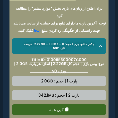
برای اطلاع از زبان‌های بازی بخش "موارد بیشتر" را مطالعه
کنید!
توجه: آخرین پارت ها دارای تبلیغ برای حمایت از سایت می‌باشد.
جهت راهنمایی از چگونگی رد کردن تبلیغ
اینجا
کلیک کنید.
باکس دانلود بازی | حجم: 2.22GB + 1.01GB + 0 | فرمت
فایل: NSP
Title ID: 01009B500007C000
نوع: بیس بازی | حجم کل 2.22GB | اندازه هر پارت 2.0GB |
ورژن v0
پارت 1 | حجم : 2.0GB
پارت 2 | حجم : 342.1MB
کپی همه