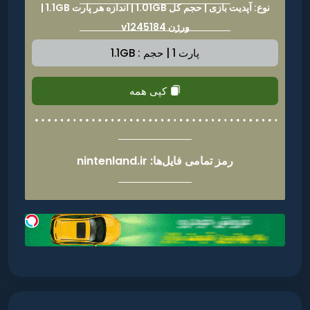
نوع: آپدیت بازی | حجم کل 1.01GB | اندازه هر پارت 1.1GB |
ورژن v1245184
پارت 1 | حجم : 1.1GB
کپی همه
رمز تمامی فایل‌ها: nintenland.ir