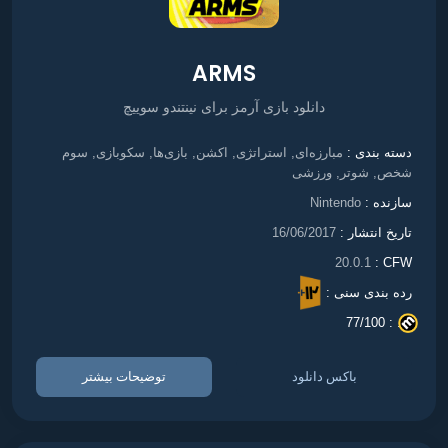
ARMS
دانلود بازی آرمز برای نینتندو سوییچ
مبارزه‌ای
استراتژی
اکشن
بازی‌ها
سکوبازی
سوم
دسته بندی :
,
,
,
,
,
شخص
شوتر
ورزشی
,
,
سازنده :
Nintendo
تاریخ انتشار :
16/06/2017
20.0.1
CFW :
رده بندی سنی :
77/100
. :
باکس دانلود
توضیحات بیشتر