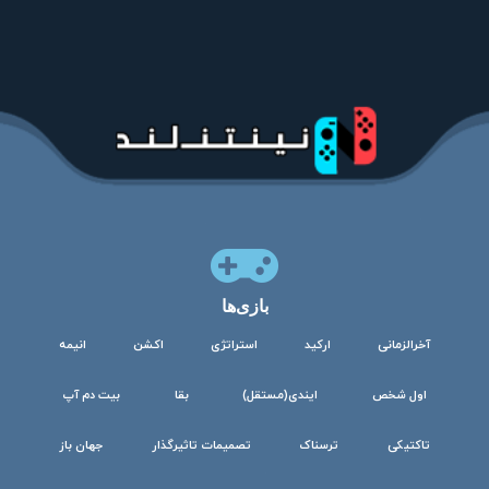
بازی‌ها
آخرالزمانی
ارکید
استراتژی
اکشن
انیمه
اول شخص
ایندی(مستقل)
بقا
بیت دم آپ
تاکتیکی
ترسناک
تصمیمات تاثیرگذار
جهان باز