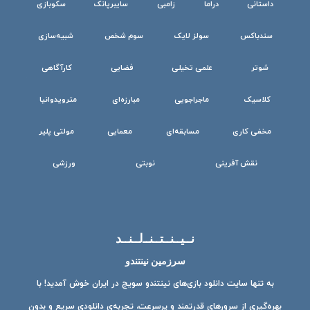
داستانی
دراما
زامبی
سایبرپانک
سکوبازی
سندباکس
سولز لایک
سوم شخص
شبیه‌سازی
شوتر
علمی تخیلی
فضایی
کارآگاهی
کلاسیک
ماجراجویی
مبارزه‌ای
مترویدوانیا
مخفی کاری
مسابقه‌ای
معمایی
مولتی پلیر
نقش آفرینی
نوبتی
ورزشی
نــیــنــتــنــ‌لــنــد
سرزمین نینتندو
به تنها سایت دانلود بازی‌های نینتندو سویچ در ایران خوش آمدید! با
بهره‌گیری از سرورهای قدرتمند و پرسرعت، تجربه‌ی دانلودی سریع و بدون