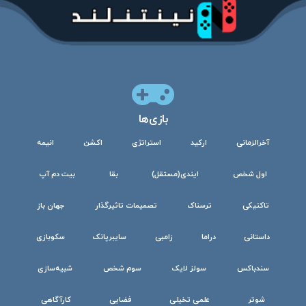
بازی‌ها
آخرالزمانی
ارکید
استراتژی
اکشن
انیمه
اول شخص
ایندی(مستقل)
بقا
بیت دم آپ
تاکتیکی
ترسناک
تصمیمات تاثیرگذار
جهان باز
داستانی
دراما
زامبی
سایبرپانک
سکوبازی
سندباکس
سولز لایک
سوم شخص
شبیه‌سازی
شوتر
علمی تخیلی
فضایی
کارآگاهی