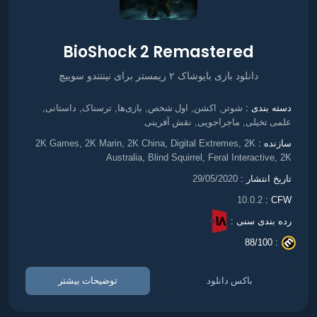
BioShock 2 Remastered
دانلود بازی بایوشاک ۲ ریمستر برای نینتندو سوییچ
شوتر
اکشن
اول شخص
بازی‌ها
ترسناک
داستانی
دسته بندی :
,
,
,
,
,
,
علمی تخیلی
ماجراجویی
نقش آفرینی
,
,
سازنده :
2K Games, 2K Marin, 2K China, Digital Extremes, 2K
Australia, Blind Squirrel, Feral Interactive, 2K
تاریخ انتشار :
29/05/2020
10.0.2
CFW :
رده بندی سنی :
88/100
. :
باکس دانلود
توضیحات بیشتر