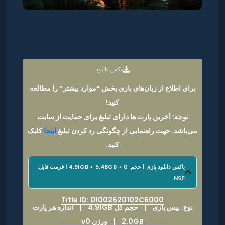
باکس دانلود
برای اطلاع از زبان‌های بازی بخش “موارد بیشتر” را مطالعه
کنید!
توجه: آخرین پارت ها دارای تبلیغ برای حمایت از سایت
می‌باشد. جهت راهنمایی از چگونگی رد کردن تبلیغ
اینجا
کلیک
کنید.
باکس دانلود بازی | حجم: 4.91GB + 5.48GB + 0 | فرمت فایل:
NSP
Title ID: 01002620102C6000
نوع: بیس بازی |
حجم کل 4.91GB
|
اندازه هر پارت
2.0GB | ورژن v0