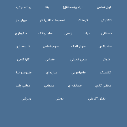
اول شخص
ایندی(مستقل)
بقا
بیت دم آپ
تاکتیکی
ترسناک
تصمیمات تاثیرگذار
جهان باز
داستانی
دراما
زامبی
سایبرپانک
سکوبازی
سندباکس
سولز لایک
سوم شخص
شبیه‌سازی
شوتر
علمی تخیلی
فضایی
کارآگاهی
کلاسیک
ماجراجویی
مبارزه‌ای
مترویدوانیا
مخفی کاری
مسابقه‌ای
معمایی
مولتی پلیر
نقش آفرینی
نوبتی
ورزشی