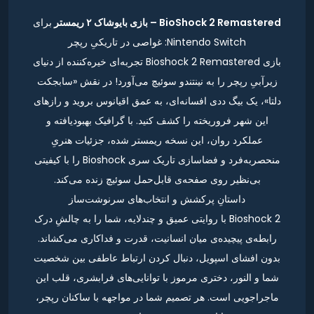
BioShock 2 Remastered – بازی بایوشاک ۲ ریمستر
برای
Nintendo Switch: غواصی در تاریکیِ رپچر
بازی Bioshock 2 Remastered تجربه‌ای خیره‌کننده از دنیای
زیرآبیِ رپچر را به نینتندو سوئیچ می‌آورد! در نقش «سابجکت
دلتا»، یک بیگ ددی افسانه‌ای، به عمق اقیانوس بروید و رازهای
این شهر فروریخته را کشف کنید. با گرافیک بهبودیافته و
عملکرد روان، این نسخه ریمستر شده، جزئیات هنریِ
منحصربه‌فرد و فضاسازی تاریک سری Bioshock را با کیفیتی
بی‌نظیر روی صفحه‌ی قابل‌حمل سوئیچ زنده می‌کند.
داستانِ پرکشش و انتخاب‌های سرنوشت‌ساز
Bioshock 2 با روایتی عمیق و چندلایه، شما را به چالشِ درک
رابطه‌ی پیچیده‌ی میان انسانیت، قدرت و فداکاری می‌کشاند.
بدون افشای اسپویل، دنبال کردن ارتباط عاطفی بین شخصیت
شما و النور، دختری مرموز با توانایی‌های فرابشری، قلب این
ماجراجویی است. هر تصمیم شما در مواجهه با ساکنان رپچر،