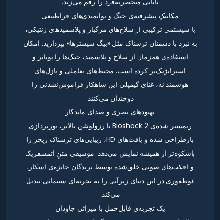
پایانی منحصربه‌فرد را رقم می‌زند.
مکانیکِ پیشرفته‌ی جنگ و توانمندی‌های فراطبیعی
با سیستمی ترکیبی از سلاح‌های مرگبار و پلاسمیدهای ژنتیکی،
به نبرد با دشمنان ترسناک مثل «بیگ سیسترها» بپردازید. امکان
استفاده‌ی همزمان از سلاح و پلاسمید، جنگ‌ها را پویاتر و
استراتژیک‌تر کرده است. محیط‌های تعاملی و پازل‌های
هوشمندانه، غنای گیمپلی این شاهکار فراموش‌نشدنی را
دوچندان می‌کنند.
بهبودهای بصری و صدای ماندگار
ریمستر شده‌ی Bioshock 2 با رزولوشن بالاتر، نورپردازی
بازطراحی شده و بافت‌های HD، زیبایی‌های ترسناک رپچر را
باشکوه‌تر از همیشه نمایش می‌دهد. موسیقی متنِ اتمسفریک
و افکت‌های صوتی خلق‌شده توسط برندگان جایزه‌ی اسکار،
غوطه‌وری در این دنیای زیرآبی را به تجربه‌ای سینمایی تبدیل
می‌کند.
یک تجربه‌ی قابل‌حمل با میراثی جاودان