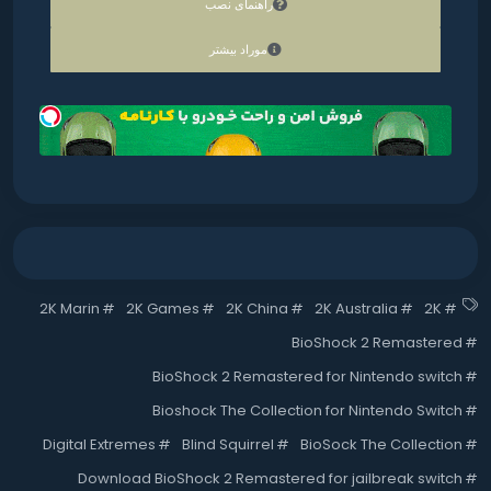
راهنمای نصب
موراد بیشتر
2K Marin
#
2K Games
#
2K China
#
2K Australia
#
2K
#
BioShock 2 Remastered
#
BioShock 2 Remastered for Nintendo switch
#
Bioshock The Collection for Nintendo Switch
#
Digital Extremes
#
Blind Squirrel
#
BioSock The Collection
#
Download BioShock 2 Remastered for jailbreak switch
#