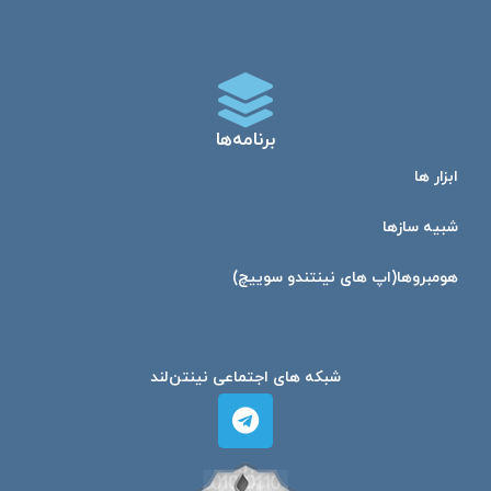
برنامه‌ها
ابزار ها
شبیه ساز‌ها
هومبرو‌ها(اپ های نینتندو سوییچ)
شبکه های اجتماعی نینتن‌لند