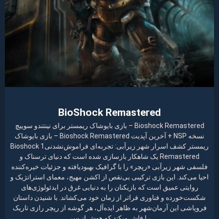
BioShock Remastered
Bioshock Remastered – بازی بایوشاک ریمستر برای نینتندو سوییچ
نسخه NSP + آخرین آپدیت Bioshock Remastered – بازی بایوشاک
ریمستر کشف اسرار شهر زیرآبی: تجربه‌ای فراموش‌نشدنیBioshock 1
Remastered یک شاهکار بازسازی شده است که دنیای ترسناک و
فلسفی شهر زیرآبی «رپچر» را با گرافیک بهبودیافته و جزئیات خیره‌کننده
احیا می‌کند. این بازی ترکیبی بی‌نقص از اکشن مهیج، معمای استراتژیک و
روایتی عمیق است که بازیکنان را به دنیایی غرق در ایدئولوژی‌های
شکست‌خورده و فناوری فراتر از زمان خود می‌کشاند. با شنیدن داستان
فروپاشی این آرمان‌شهر به ظاهر ایده‌آل، هر گوشه از رپچر رازی تاریک
را فاش میکند که هوش از سر