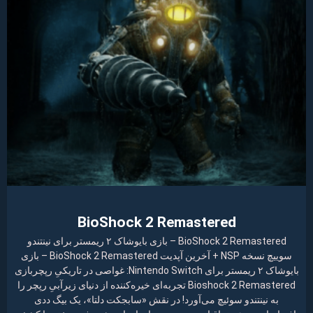
BioShock 2 Remastered
BioShock 2 Remastered – بازی بایوشاک ۲ ریمستر برای نینتندو
سوییچ نسخه NSP + آخرین آپدیت BioShock 2 Remastered – بازی
بایوشاک ۲ ریمستر برای Nintendo Switch: غواصی در تاریکیِ رپچربازی
Bioshock 2 Remastered تجربه‌ای خیره‌کننده از دنیای زیرآبیِ رپچر را
به نینتندو سوئیچ می‌آورد! در نقش «سابجکت دلتا»، یک بیگ ددی