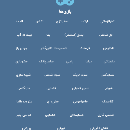
بازی‌ها
آخرالزمانی
ارکید
استراتژی
اکشن
انیمه
اول شخص
ایندی(مستقل)
بقا
بیت دم آپ
تاکتیکی
ترسناک
تصمیمات تاثیرگذار
جهان باز
داستانی
دراما
زامبی
سایبرپانک
سکوبازی
سندباکس
سولز لایک
سوم شخص
شبیه‌سازی
شوتر
علمی تخیلی
فضایی
کارآگاهی
کلاسیک
ماجراجویی
مبارزه‌ای
مترویدوانیا
مخفی کاری
مسابقه‌ای
معمایی
مولتی پلیر
نقش آفرینی
نوبتی
ورزشی