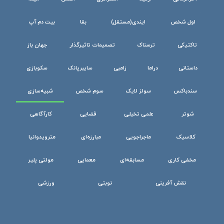
اول شخص
ایندی(مستقل)
بقا
بیت دم آپ
تاکتیکی
ترسناک
تصمیمات تاثیرگذار
جهان باز
داستانی
دراما
زامبی
سایبرپانک
سکوبازی
سندباکس
سولز لایک
سوم شخص
شبیه‌سازی
شوتر
علمی تخیلی
فضایی
کارآگاهی
کلاسیک
ماجراجویی
مبارزه‌ای
مترویدوانیا
مخفی کاری
مسابقه‌ای
معمایی
مولتی پلیر
نقش آفرینی
نوبتی
ورزشی