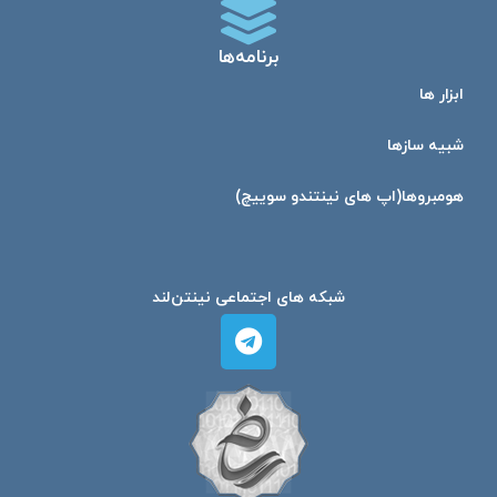
برنامه‌ها
ابزار ها
شبیه ساز‌ها
هومبرو‌ها(اپ های نینتندو سوییچ)
شبکه های اجتماعی نینتن‌لند