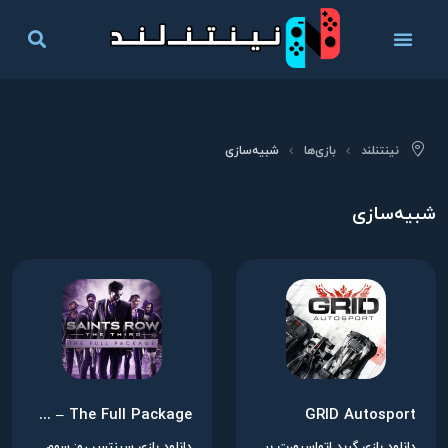
نینتنلند
بازی‌ها
شبیه‌سازی
شبیه‌سازی
Saints Row: The Third – The Full Package
GRID Autosport
دانلود بازی گرید اتواسپورت برای نینتندو سوییچ
دانلود بازی سینتس رو: سوم - پکیج کامل برای نینتندو سوییچ