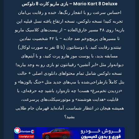
Mario Kart 8 Deluxe – بازی ماریو کارت 8 دلوکس
احساس سرعت رو با انفجار رنگ‌ها، خنده و رقابت بی‌امان
تجربه کنید! نسخه دلوکس، نسخه ارتقاع یافته نسل قبلیه این
بازیه! روی ۴۸ مسیر خارق‌العاده – از پیست‌های کلاسیک ماریو
تا مسیرهای پرپیچ‌وخم ضد جاذبه – با ۴۲ شخصیت نمادین
نینتندو رقابت کنید. با دوستانتون (تا 8 نفر به صورت لوکال)
مسابقه بدید، با پوست موز هارو پرت کنید، و با آیتم‌های
دیوانه‌وار مثل «ابر آتشین» رقیبانتون تو بازی رو به وجد بیارید!
نسخه دلوکس شامل تمام محتواهای دانلودی اصلی + حالت
بتل کاملاً بازطراحی‌شده با مپ‌های جدید مثل «جنگ بالون‌ها» و
«دزدیدن تخم‌مرغ» هست! چه تازه‌وارد باشید چه حرفه‌ای، با
قابلیت «هدایت هوشمند» و موتورسیکلت‌های پرسرعت،
همیشه هیجان در انتظار شماست. آماده‌اید قهرمان جام طلایی
بشید؟