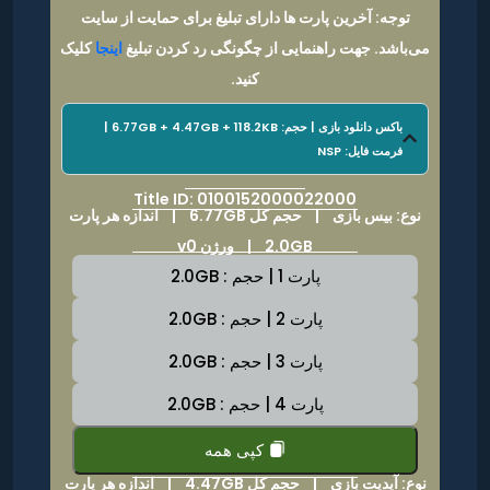
توجه: آخرین پارت ها دارای تبلیغ برای حمایت از سایت
می‌باشد. جهت راهنمایی از چگونگی رد کردن تبلیغ
اینجا
کلیک
کنید.
باکس دانلود بازی | حجم: 6.77GB + 4.47GB + 118.2KB |
فرمت فایل: NSP
Title ID: 0100152000022000
نوع: بیس بازی |
حجم کل 6.77GB
|
اندازه هر پارت
2.0GB | ورژن v0
پارت 1 | حجم : 2.0GB
پارت 2 | حجم : 2.0GB
پارت 3 | حجم : 2.0GB
پارت 4 | حجم : 2.0GB
کپی همه
نوع: آپدیت بازی |
حجم کل 4.47GB
|
اندازه هر پارت