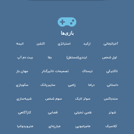
بازی‌ها
آخرالزمانی
ارکید
استراتژی
اکشن
انیمه
اول شخص
ایندی(مستقل)
بقا
بیت دم آپ
تاکتیکی
ترسناک
تصمیمات تاثیرگذار
جهان باز
داستانی
دراما
زامبی
سایبرپانک
سکوبازی
سندباکس
سولز لایک
سوم شخص
شبیه‌سازی
شوتر
علمی تخیلی
فضایی
کارآگاهی
کلاسیک
ماجراجویی
مبارزه‌ای
مترویدوانیا