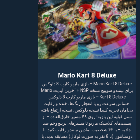
Mario Kart 8 Deluxe
Mario Kart 8 Deluxe – بازی ماریو کارت 8 دلوکس
برای نینتندو سوییچ نسخه NSP + آخرین آپدیت Mario
Kart 8 Deluxe – بازی ماریو کارت 8 دلوکس
احساس سرعت رو با انفجار رنگ‌ها، خنده و رقابت
بی‌امان تجربه کنید! نسخه دلوکس، نسخه ارتقاع یافته
نسل قبلیه این بازیه! روی ۴۸ مسیر خارق‌العاده – از
پیست‌های کلاسیک ماریو تا مسیرهای پرپیچ‌وخم ضد
جاذبه – با ۴۲ شخصیت نمادین نینتندو رقابت کنید. با
دوستانتون (تا 8 نفر به صورت لوکال) مسابقه بدید، با