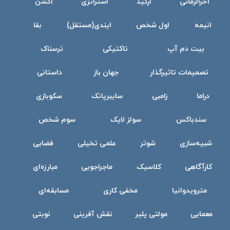
آخرالزمانی
ارکید
استراتژی
اکشن
انیمه
اول شخص
ایندی(مستقل)
بقا
بیت دم آپ
تاکتیکی
ترسناک
تصمیمات تاثیرگذار
جهان باز
داستانی
دراما
زامبی
سایبرپانک
سکوبازی
سندباکس
سولز لایک
سوم شخص
شبیه‌سازی
شوتر
علمی تخیلی
فضایی
کارآگاهی
کلاسیک
ماجراجویی
مبارزه‌ای
مترویدوانیا
مخفی کاری
مسابقه‌ای
معمایی
مولتی پلیر
نقش آفرینی
نوبتی