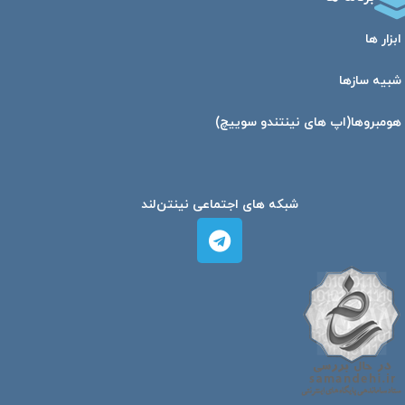
ابزار ها
شبیه ساز‌ها
هومبرو‌ها(اپ های نینتندو سوییچ)
شبکه های اجتماعی نینتن‌لند