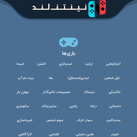
بازی‌ها
آخرالزمانی
ارکید
استراتژی
اکشن
انیمه
اول شخص
ایندی(مستقل)
بقا
بیت دم آپ
تاکتیکی
ترسناک
تصمیمات تاثیرگذار
جهان باز
داستانی
دراما
زامبی
سایبرپانک
سکوبازی
سندباکس
سولز لایک
سوم شخص
شبیه‌سازی
شوتر
علمی تخیلی
فضایی
کارآگاهی