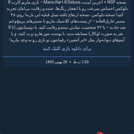
نسخه NSP + آخرین آپدیت Mario Kart 8 Deluxe – بازی ماریو کارت 8
دلوکس احساس سرعت رو با انفجار رنگ‌ها، خنده و رقابت بی‌امان تجربه
کنید! نسخه دلوکس، نسخه ارتقاع یافته نسل قبلیه این بازیه! روی ۴۸
مسیر خارق‌العاده – از پیست‌های کلاسیک ماریو تا مسیرهای پرپیچ‌وخم
ضد جاذبه – با ۴۲ شخصیت نمادین نینتندو رقابت کنید. با دوستانتون (تا 8
نفر به صورت لوکال) مسابقه بدید، با پوست موز هارو پرت کنید، و با
آیتم‌های دیوانه‌وار مثل «ابر آتشین» رقیبانتون تو بازی رو به وجد بیارید!
برای دانلود بازی کلیک کنید
1:00 ب.ظ
20 بهمن 1403