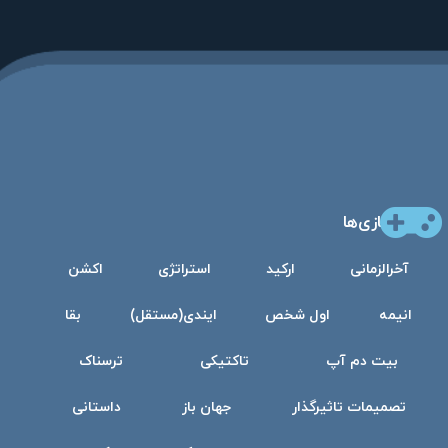
بازی‌ها
آخرالزمانی
ارکید
استراتژی
اکشن
انیمه
اول شخص
ایندی(مستقل)
بقا
بیت دم آپ
تاکتیکی
ترسناک
تصمیمات تاثیرگذار
جهان باز
داستانی