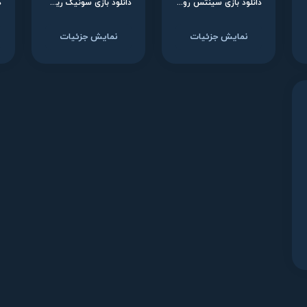
دانلود بازی سینتس رو: سوم - پکیج کامل برای نینتندو سوییچ
دانلود بازی سونیک ریسینگ: کراس‌ورد برای نینتندو سوییچ
نمایش جزئیات
نمایش جزئیات