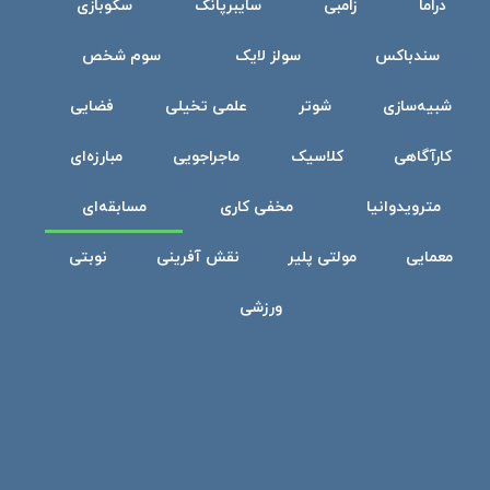
دراما
زامبی
سایبرپانک
سکوبازی
سندباکس
سولز لایک
سوم شخص
شبیه‌سازی
شوتر
علمی تخیلی
فضایی
کارآگاهی
کلاسیک
ماجراجویی
مبارزه‌ای
مترویدوانیا
مخفی کاری
مسابقه‌ای
معمایی
مولتی پلیر
نقش آفرینی
نوبتی
ورزشی