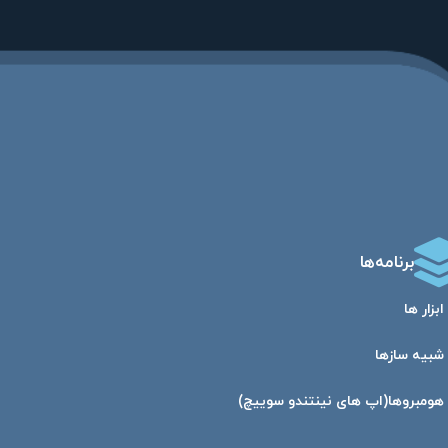
برنامه‌ها
ابزار ها
شبیه ساز‌ها
هومبرو‌ها(اپ های نینتندو سوییچ)