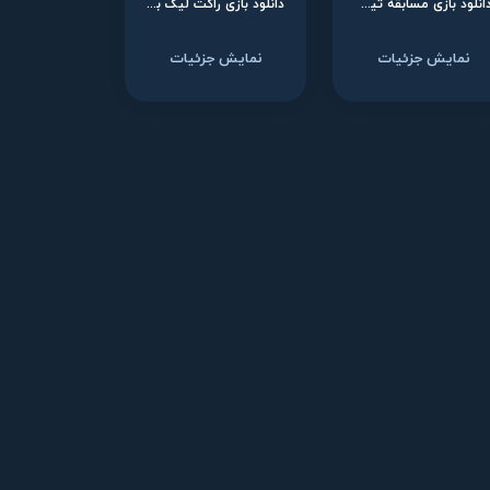
دانلود بازی مسابقه تیمی کراش: نیترو-فیولد برای نینتندو سوییچ
دانلود بازی راکت لیگ برای نینتندو سوییچ
نمایش جزئیات
نمایش جزئیات