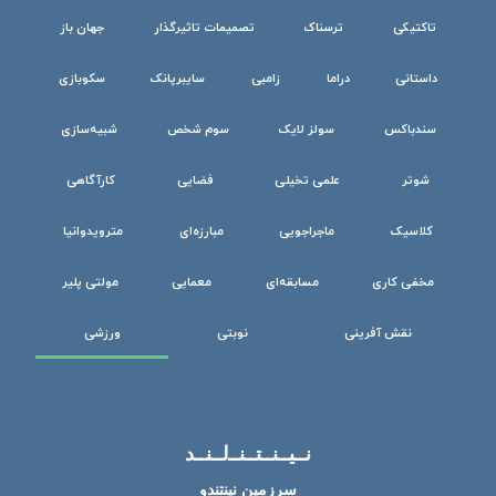
تاکتیکی
ترسناک
تصمیمات تاثیرگذار
جهان باز
داستانی
دراما
زامبی
سایبرپانک
سکوبازی
سندباکس
سولز لایک
سوم شخص
شبیه‌سازی
شوتر
علمی تخیلی
فضایی
کارآگاهی
کلاسیک
ماجراجویی
مبارزه‌ای
مترویدوانیا
مخفی کاری
مسابقه‌ای
معمایی
مولتی پلیر
نقش آفرینی
نوبتی
ورزشی
نــیــنــتــنــ‌لــنــد
سرزمین نینتندو