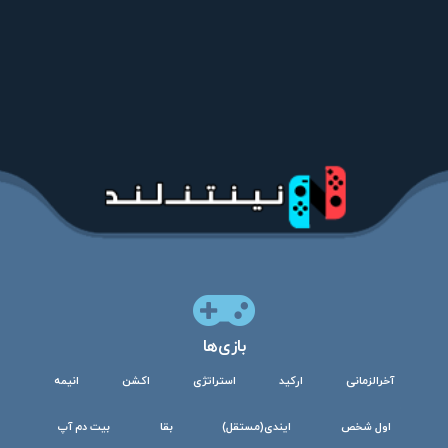
بازی‌ها
آخرالزمانی
ارکید
استراتژی
اکشن
انیمه
اول شخص
ایندی(مستقل)
بقا
بیت دم آپ