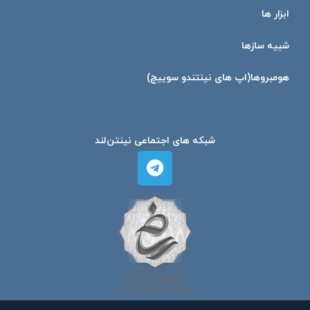
ابزار ها
شبیه ساز‌ها
هومبرو‌ها(اپ های نینتندو سوییچ)
شبکه های اجتماعی نینتن‌لند