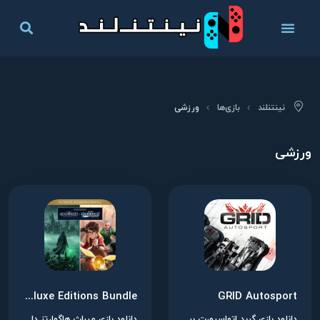
نینتنلند
بازی‌ها
ورزشی
ورزشی
Hogwarts Legacy + Harry Potter: Quidditch Champions Deluxe Editions Bundle
GRID Autosport
دانلود بازی گرید اتواسپورت برای نینتندو سوییچ
دانلود بازی میراث هاگوارتز دلوکس ادیشن برای نینتندو سوییچ