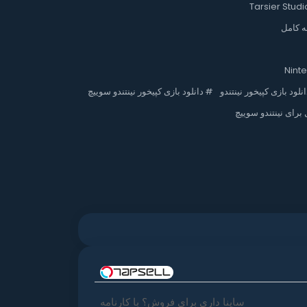
Tarsier Studi
ه کامل
انلود بازی کپیخور نینتندو
#
دانلود بازی کپیخور نینتندو سوییچ
 برای نینتندو سوییچ
ساینا داری برای فروش؟ با کارنامه