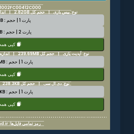
: 01002FC00412C000
نوع: بیس بازی |
حجم کل 2.82GB
|
اندازه 
پارت 1 | حجم : 2.0GB
پارت 2 | حجم : 2.0GB
کپی همه
نوع: آپدیت بازی |
حجم کل 239.69MB
|
اندازه هر پارت
پارت 1 | حجم : 247.1MB
کپی همه
نوع: دی ال سی |
حجم کل 238.3KB
پارت 1 | حجم : 255.7KB
کپی همه
رمز تمامی فایل‌ها: nintenland.ir