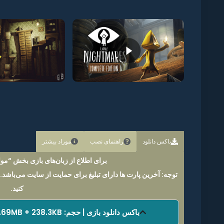
باکس دانلود
راهنمای نصب
موراد بیشتر
برای اطلاع از زبان‌های بازی بخش “موار
توجه: آخرین پارت ها دارای تبلیغ برای حمایت از سایت می‌باشد.
کنید.
باکس دانلود بازی | حجم: 2.82GB + 239.69MB + 238.3KB | فرمت فایل: NSP