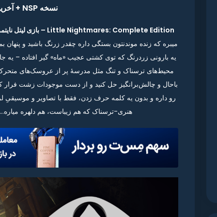
نسخه NSP + آخرین آپدیت
Little Nightmares: Complete Edition – بازی لیتل نایتمر: نسخه کامل
یه بارونی زردرنگ که توی کشتی عجیب «ماه» گیر افتاده – یه جای
محیط‌های ترسناک و تنگ مثل مدرسهٔ پر از عروسک‌های متحرک ی
باحال و چالش‌برانگیز حل کنید و از دست موجودات زشت فرار کن
رو داره و بدون یه کلمه حرف زدن، فقط با تصاویر و موسیقیِ لر
هنری-ترسناک که هم زیباست، هم دلهره میاره… 