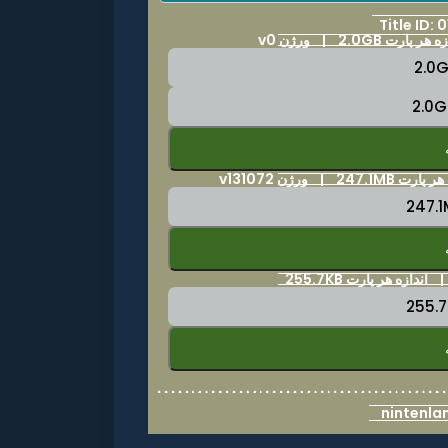
Title ID
هر پارت 2.0GB | ورژن v0
 247.1MB | ورژن v131072
|
اندازه هر پارت 255.7KB