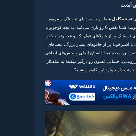
شما رو به یه دنیای ترسناک و مرموز
میبره که زنده موندنتون بستگی داره چقدر زرنگ باشید و پنهان بمونید! شما نقش 6 رو بازی می‌کنید؛ یه بچه کوچولو با
 ترسناک پر از هیولاهای غول‌پیکر و عجیبوغریب! تو
ا آشپزخونهٔ پر از چاقوهای بسیار بزرگ، معماهای
ید. این نسخه همهٔ داستان اصلی و بخش‌های اضافی
زوندنی، حسابی ذهنتون رو درگیر میکنه! یه شاهکار
جرئت دارید وارد این کابوس بشید؟