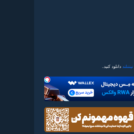
نینتنلند
دانلود کنید..