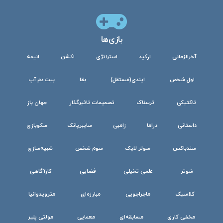
بازی‌ها
آخرالزمانی
ارکید
استراتژی
اکشن
انیمه
اول شخص
ایندی(مستقل)
بقا
بیت دم آپ
تاکتیکی
ترسناک
تصمیمات تاثیرگذار
جهان باز
داستانی
دراما
زامبی
سایبرپانک
سکوبازی
سندباکس
سولز لایک
سوم شخص
شبیه‌سازی
شوتر
علمی تخیلی
فضایی
کارآگاهی
کلاسیک
ماجراجویی
مبارزه‌ای
مترویدوانیا
مخفی کاری
مسابقه‌ای
معمایی
مولتی پلیر