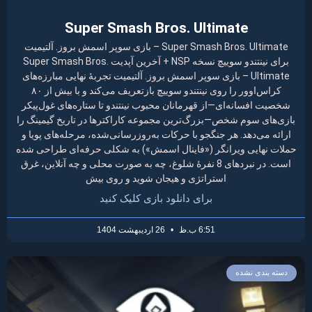
Super Smash Bros. Ultimate
Super Smash Bros. Ultimate – بازی سوپر اسمش بروز. آلتیمیت
برای نینتندو سوییچ نسخه NSP + آخرین آپدیت Super Smash Bros.
Ultimate – بازی سوپر اسمش بروز. آلتیمیت تجربهٔ نهایی مبارزه‌های
کراس‌اوور را روی نینتندو سوییچ بازتعریف می‌کند و با بیش از ۸۰
شخصیت افسانه‌ای—از قهرمانان محبوب نینتندو تا ستاره‌های غول‌پیکر
بازی‌های سوم شخص—بزرگ‌ترین مجموعه کاراکترها در تاریخ گیمینگ را
ارائه می‌دهد. هر جنگجو با حرکات به‌روزرسانی‌شده، مرحله‌های پویا و
حملات نهایی ویرانگر («فاینال اسمش») به شکلی حرفه‌ای طراحی شده
است. در نبردهای 8 نفرهٔ شلوغ، چه به صورت محلی و چه آنلاین، غرق
استراتژی و هیجان شوید و روی بیش
برای دانلود بازی کلیک کنید
6:51 ب.ظ
26 اردیبهشت 1404
دسته بندی نشده