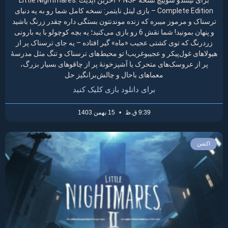
Complete Edition – بازی لیتل نایتمر: نسخه کامل شما رو به یه دنیای
ترسناک و مرموز میبره که زنده موندنتون بستگی داره چقدر زرنگ باشید
و پنهان بمونید! شما نقش 6 رو بازی می‌کنید؛ یه بچه کوچولو با یه بارونی
زردرنگ که توی کشتی عجیب «ماه» گیر افتاده – یه جای ترسناک پر از
هیولاهای غول‌پیکر و عجیبوغریب! تو محیط‌های ترسناک و تنگ مثل مدرسهٔ
پر از عروسک‌های متحرک یا آشپزخونهٔ پر از چاقوهای بسیار بزرگ،
معماهای باحال و چالش‌برانگیز حل
برای دانلود بازی کلیک کنید
9:39 ق.ظ
15 بهمن 1403
اکشن