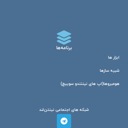
برنامه‌ها
ابزار ها
شبیه ساز‌ها
هومبرو‌ها(اپ های نینتندو سوییچ)
شبکه های اجتماعی نینتن‌لند