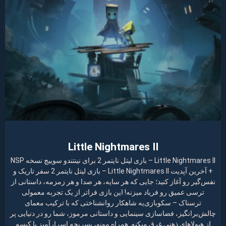
Little Nightmares II
Little Nightmares II – بازی لیتل نایتمر 2 برای نینتندو سوییچ نسخه NSP
+ آخرین آپدیت Little Nightmares II – بازی لیتل نایتمر 2 سفر تاریک و
نفس‌گیر رو آغاز کنید؛ جایی که هر سایه، هر صدا و هر زمزمه، داستانی از
ترسی عمیق رو فریاد میزنه! این بازی فراتر از یک تجربه معمولی
ترسناک – سکوبازی‌یه شاهکار روانشناختی که با ترکیب معمای
چالش‌برانگیز، فضاسازی سینمایی و داستانی مرموز، شما رو در دنیایی پر
از هیولاهای ذهنی غرق میکنه. همراه مونو، پسربچه اسرارآمیز با کیسه