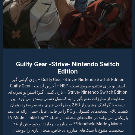
Guilty Gear -Strive- Nintendo Switch
Edition
Guilty Gear -Strive- Nintendo Switch Edition – بازی گیلتی گیر:
استرایو برای نینتندو سوییچ نسخه NSP + آخرین آپدیت Guilty Gear -
Strive- Nintendo Switch Edition – بازی گیلتی گیر: استرایو تجربه‌ای
متفاوت از مبارزات نفس‌گیر را به کنسول دستی نینتندو می‌آورد. این
نسخه با گرافیک چشم‌نواز 2.5D و طراحی هنری منحصربه‌فرد، همان
کیفیت بالای نسخه‌های کنسولی و PC را در قالبی قابل حمل ارائه می‌دهد.
بازیکنان می‌توانند در حالت‌های مختلف از جمله **TV Mode، Tabletop
Mode و Handheld Mode** به مبارزه بپردازند. وجود بیش از ۲۸
شخصیت متنوع با سبک‌های مبارزه‌ای خاص، هیجان بازی را دوچندان