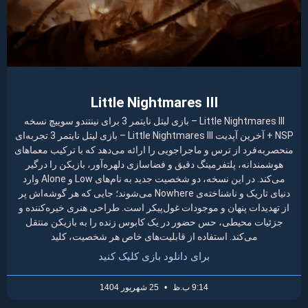
Little Nightmares III
Little Nightmares III – بازی لیتل نایتمر 3 برای نینتندو سوییچ نسخه
NSP + آخرین آپدیت Little Nightmares III – بازی لیتل نایتمر 3 تجربه‌ای
منحصربه‌فرد از ترس و ماجراجویی را ارائه می‌دهد که با ترکیب معماهای
هوشمندانه، پلتفرمینگ دقیق و فضاسازی دلهره‌آور، بازیکن را درگیر
می‌کند. در این نسخه، دو شخصیت جدید به نام‌های Low و Alone وارد
دنیای تاریک و ناشناخته‌ی Nowhere می‌شوند؛ جایی که هر گوشه‌اش پر
از تهدیدات پنهان و موجودات غول‌پیکر است. طراحی هنری خیره‌کننده و
جزئیات محیطی، حس حضور در یک کابوس زنده را به بازیکن منتقل
می‌کند. استفاده از قابلیت‌های خاص هر شخصیت، کلید
برای دانلود بازی کلیک کنید
9:14 ب.ظ
25 شهریور 1404