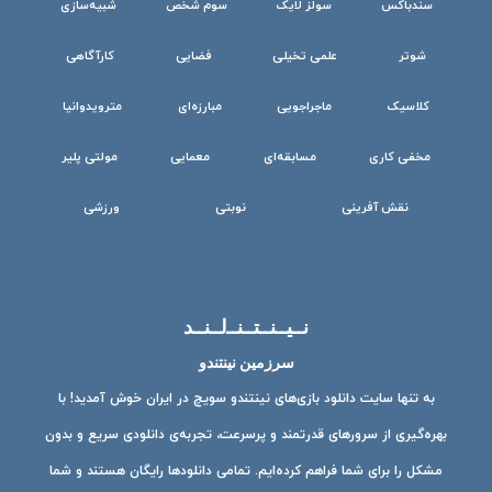
سندباکس
سولز لایک
سوم شخص
شبیه‌سازی
شوتر
علمی تخیلی
فضایی
کارآگاهی
کلاسیک
ماجراجویی
مبارزه‌ای
مترویدوانیا
مخفی کاری
مسابقه‌ای
معمایی
مولتی پلیر
نقش آفرینی
نوبتی
ورزشی
نــیــنــتــنــ‌لــنــد
سرزمین نینتندو
به تنها سایت دانلود بازی‌های نینتندو سویچ در ایران خوش آمدید! با
بهره‌گیری از سرورهای قدرتمند و پرسرعت، تجربه‌ی دانلودی سریع و بدون
مشکل را برای شما فراهم کرده‌ایم. تمامی دانلودها رایگان هستند و شما