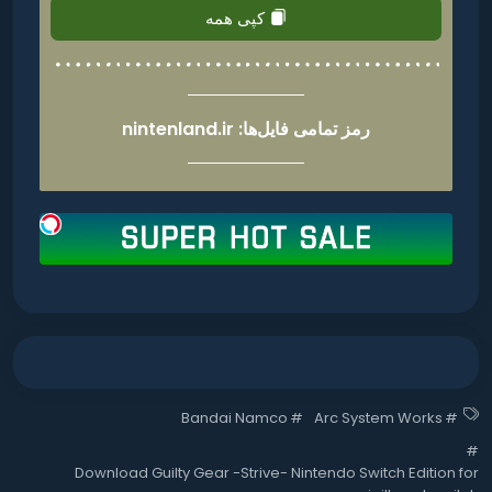
کپی همه
رمز تمامی فایل‌ها: nintenland.ir
Bandai Namco
#
Arc System Works
#
#
Download Guilty Gear -Strive- Nintendo Switch Edition for