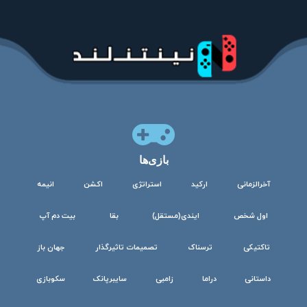
بازی‌ها
آخرالزمانی
ارکید
استراتژی
اکشن
انیمه
اول شخص
ایندی(مستقل)
بقا
بیت دم آپ
تاکتیکی
ترسناک
تصمیمات تاثیرگذار
جهان باز
داستانی
دراما
زامبی
سایبرپانک
سکوبازی