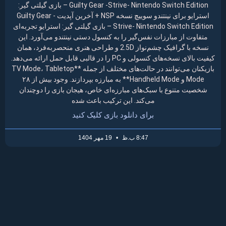
Guilty Gear -Strive- Nintendo Switch Edition – بازی گیلتی گیر:
استرایو برای نینتندو سوییچ نسخه NSP + آخرین آپدیت Guilty Gear -
Strive- Nintendo Switch Edition – بازی گیلتی گیر: استرایو تجربه‌ای
متفاوت از مبارزات نفس‌گیر را به کنسول دستی نینتندو می‌آورد. این
نسخه با گرافیک چشم‌نواز 2.5D و طراحی هنری منحصربه‌فرد، همان
کیفیت بالای نسخه‌های کنسولی و PC را در قالبی قابل حمل ارائه می‌دهد.
بازیکنان می‌توانند در حالت‌های مختلف از جمله **TV Mode، Tabletop
Mode و Handheld Mode** به مبارزه بپردازند. وجود بیش از ۲۸
شخصیت متنوع با سبک‌های مبارزه‌ای خاص، هیجان بازی را دوچندان
می‌کند. این ترکیب باعث شده
برای دانلود بازی کلیک کنید
8:47 ب.ظ
19 مهر 1404