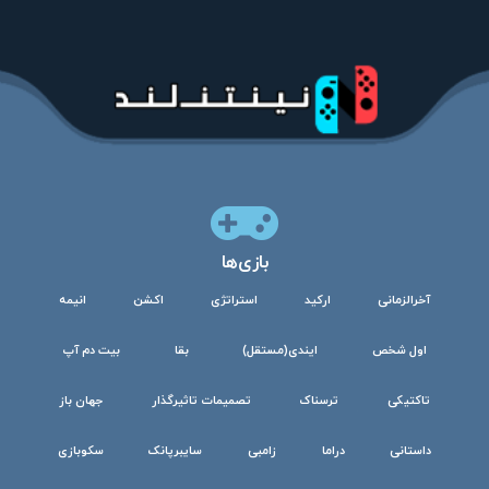
بازی‌ها
آخرالزمانی
ارکید
استراتژی
اکشن
انیمه
اول شخص
ایندی(مستقل)
بقا
بیت دم آپ
تاکتیکی
ترسناک
تصمیمات تاثیرگذار
جهان باز
داستانی
دراما
زامبی
سایبرپانک
سکوبازی