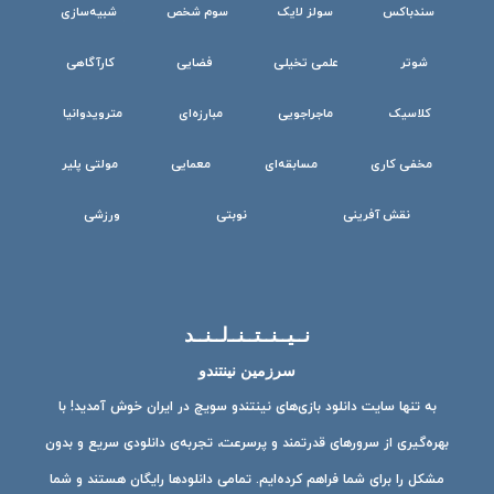
سندباکس
سولز لایک
سوم شخص
شبیه‌سازی
شوتر
علمی تخیلی
فضایی
کارآگاهی
کلاسیک
ماجراجویی
مبارزه‌ای
مترویدوانیا
مخفی کاری
مسابقه‌ای
معمایی
مولتی پلیر
نقش آفرینی
نوبتی
ورزشی
نــیــنــتــنــ‌لــنــد
سرزمین نینتندو
به تنها سایت دانلود بازی‌های نینتندو سویچ در ایران خوش آمدید! با
بهره‌گیری از سرورهای قدرتمند و پرسرعت، تجربه‌ی دانلودی سریع و بدون
مشکل را برای شما فراهم کرده‌ایم. تمامی دانلودها رایگان هستند و شما