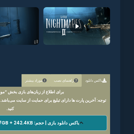
باکس دانلود
راهنمای نصب
موراد بیشتر
برای اطلاع از زبان‌های بازی بخش “موار
توجه: آخرین پارت ها دارای تبلیغ برای حمایت از سایت می‌باشد.
کنید.
باکس دانلود بازی | حجم: 4.99GB + 1.7GB + 242.4KB | فرمت فایل: NSP