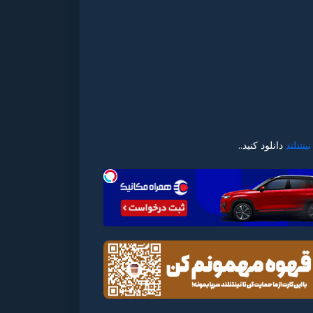
نینتنلند
دانلود کنید..