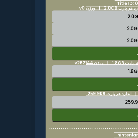
Title ID
هر پارت 2.0GB | ورژن v0
1.8 | ورژن v262144
|
اندازه هر پارت 259.9KB