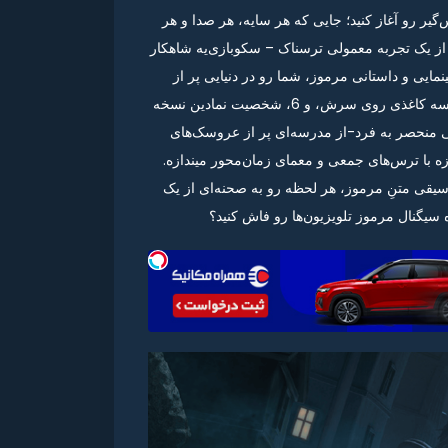
گیر رو آغاز کنید؛ جایی که هر سایه، هر صدا و هر
 از یک تجربه معمولی ترسناک – سکوبازی‌یه شاهکار
ایی و داستانی مرموز، شما رو در دنیایی پر از
هیولاهای ذهنی غرق میکنه. همراه مونو، پسربچه اسرارآمیز با کیسه کاغذی روی سرش، و 6، شخصیت نمادین نسخه
طی منحصر به فرد-از مدرسه‌ای پر از عروسک‌های
زه با ترس‌های جمعی و معمای زمان‌محور میندازه.
وسیقی متنِ مرموز، هر لحظه رو به صحنه‌ای از یک
ه سیگنال مرموز تلویزیون‌ها رو فاش کنید؟