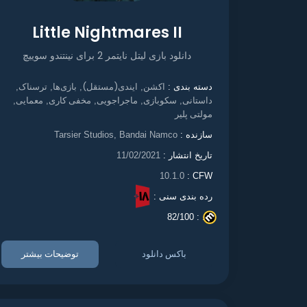
Little Nightmares II
دانلود بازی لیتل نایتمر 2 برای نینتندو سوییچ
اکشن
ایندی(مستقل)
بازی‌ها
ترسناک
دسته بندی :
,
,
,
,
داستانی
سکوبازی
ماجراجویی
مخفی کاری
معمایی
,
,
,
,
,
مولتی پلیر
سازنده :
Tarsier Studios, Bandai Namco
تاریخ انتشار :
11/02/2021
10.1.0
CFW :
رده بندی سنی :
82/100
. :
باکس دانلود
توضیحات بیشتر