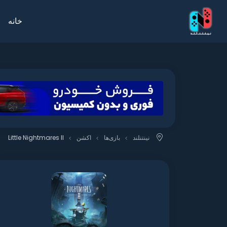
خانه
نینتنلند
بازی‌ها
اکشن
Little Nightmares II