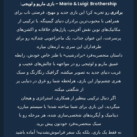
Mario & Luigi: Brothership – بازی ماریو و لویجی:
برادری
رو تجربه کن! این بازی جدید و مهیج، فرصتی ناب برای
همراهی با محبوب‌ترین برادران دنیای گیمینگه. با ترکیبی از
مکانیک‌های نوین نقش آفرینی، پازل‌های خلاقانه و اکشن‌های
پرسرعت، این عنوان جذاب، یک ماجراجویی چندلایه رو برای
طرفداران این سری به ارمغان میاره.
داستان منحصربه‌فرد «برادرشیپ» با طنز خاص خودش، رابطه
عمیق ماریو و لوئیجی رو در مواجهه با چالش‌های عجیب و
غریب دنیای جدید به تصویر میکشه. گرافیک رنگارنگ و سبک
هنری چشم‌نواز این بازی، هرلحظه شما رو غرق در دنیایی پر
از شگفتی میکنه.
اگر دنبال ترکیبی بینظیر از همکاری، استراتژی و هیجان
میگردید، این بازی برای شما ساخته شده! با سیستم مبارزه
دینامیک و آپگریدهای شخصی‌سازی شده، هر مرحله رو با
سبک منحصربه‌فرد خودتون پیش برید.
نه فقط یک بازی، بلکه یک سفر فراموش‌نشدنیه! آماده باشید