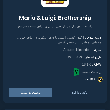
Mario & Luigi: Brothership
دانلود بازی ماریو و لویجی: برادری برای نینتندو سوییچ
ارکید
اکشن
انیمه
بازی‌ها
سکوبازی
ماجراجویی
دسته بندی :
,
,
,
,
,
,
معمایی
مولتی پلیر
نقش آفرینی
,
,
سازنده :
Acquire, Nintendo
تاریخ انتشار :
07/11/2024
18.1.0
CFW :
رده بندی سنی :
77/100
. :
باکس دانلود
توضیحات بیشتر