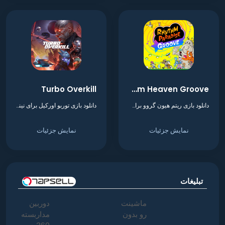
Turbo Overkill
Rhythm Heaven Groove
دانلود بازی ریتم هیون گروو برای نینتندو سوییچ
دانلود بازی توربو اورکیل برای نینتندو سوییچ
نمایش جزئیات
نمایش جزئیات
تبلیغات
ماشینت
دوربین
رو بدون
مداربسته