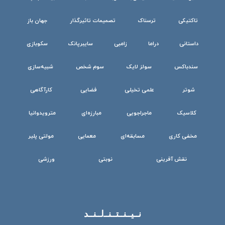
تاکتیکی
ترسناک
تصمیمات تاثیرگذار
جهان باز
داستانی
دراما
زامبی
سایبرپانک
سکوبازی
سندباکس
سولز لایک
سوم شخص
شبیه‌سازی
شوتر
علمی تخیلی
فضایی
کارآگاهی
کلاسیک
ماجراجویی
مبارزه‌ای
مترویدوانیا
مخفی کاری
مسابقه‌ای
معمایی
مولتی پلیر
نقش آفرینی
نوبتی
ورزشی
نــیــنــتــنــ‌لــنــد