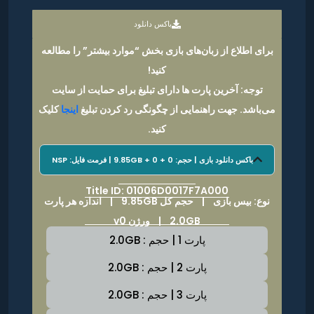
باکس دانلود
برای اطلاع از زبان‌های بازی بخش “موارد بیشتر” را مطالعه
کنید!
توجه: آخرین پارت ها دارای تبلیغ برای حمایت از سایت
می‌باشد. جهت راهنمایی از چگونگی رد کردن تبلیغ
اینجا
کلیک
کنید.
باکس دانلود بازی | حجم: 9.85GB + 0 + 0 | فرمت فایل: NSP
Title ID: 01006D0017F7A000
نوع: بیس بازی |
حجم کل 9.85GB
|
اندازه هر پارت
2.0GB | ورژن v0
پارت 1 | حجم : 2.0GB
پارت 2 | حجم : 2.0GB
پارت 3 | حجم : 2.0GB