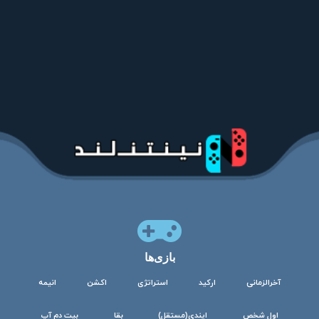
بازی‌ها
آخرالزمانی
ارکید
استراتژی
اکشن
انیمه
اول شخص
ایندی(مستقل)
بقا
بیت دم آپ