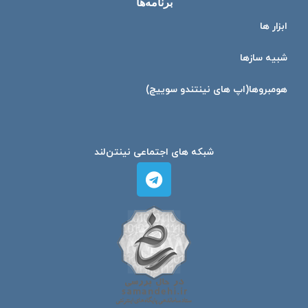
برنامه‌ها
ابزار ها
شبیه ساز‌ها
هومبرو‌ها(اپ های نینتندو سوییچ)
شبکه های اجتماعی نینتن‌لند