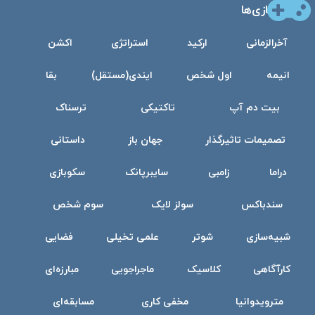
بازی‌ها
آخرالزمانی
ارکید
استراتژی
اکشن
انیمه
اول شخص
ایندی(مستقل)
بقا
بیت دم آپ
تاکتیکی
ترسناک
تصمیمات تاثیرگذار
جهان باز
داستانی
دراما
زامبی
سایبرپانک
سکوبازی
سندباکس
سولز لایک
سوم شخص
شبیه‌سازی
شوتر
علمی تخیلی
فضایی
کارآگاهی
کلاسیک
ماجراجویی
مبارزه‌ای
مترویدوانیا
مخفی کاری
مسابقه‌ای