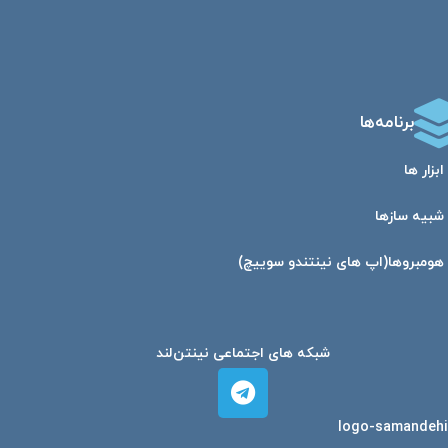
برنامه‌ها
ابزار ها
شبیه ساز‌ها
هومبرو‌ها(اپ های نینتندو سوییچ)
شبکه های اجتماعی نینتن‌لند