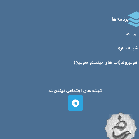
برنامه‌ها
ابزار ها
شبیه ساز‌ها
هومبرو‌ها(اپ های نینتندو سوییچ)
شبکه های اجتماعی نینتن‌لند