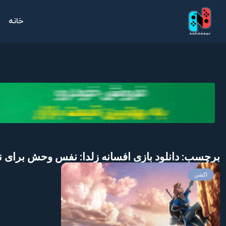
خانه
برچسب: دانلود بازی افسانه زلدا: نفس وحش برای نی
اکشن