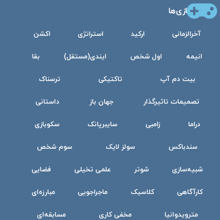
بازی‌ها
آخرالزمانی
ارکید
استراتژی
اکشن
انیمه
اول شخص
ایندی(مستقل)
بقا
بیت دم آپ
تاکتیکی
ترسناک
تصمیمات تاثیرگذار
جهان باز
داستانی
دراما
زامبی
سایبرپانک
سکوبازی
سندباکس
سولز لایک
سوم شخص
شبیه‌سازی
شوتر
علمی تخیلی
فضایی
کارآگاهی
کلاسیک
ماجراجویی
مبارزه‌ای
مترویدوانیا
مخفی کاری
مسابقه‌ای