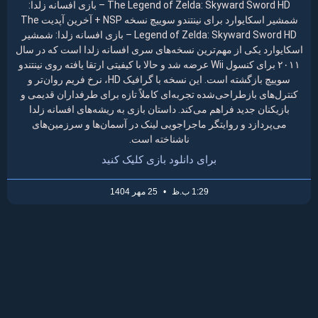
The Legend of Zelda: Skyward Sword HD – بازی افسانه زلدا:
شمشیر اسکایوارد برای نینتندو سوییچ نسخه NSP + آخرین آپدیت The
Legend of Zelda: Skyward Sword HD – بازی افسانه زلدا: شمشیر
اسکایوارد یکی از مهم‌ترین نسخه‌های سری افسانه زلدا است که در سال
۲۰۱۱ برای کنسول Wii عرضه شد و حالا با کیفیتی ارتقا یافته روی نینتندو
سوییچ بازگشته است. این نسخه با گرافیک HD، نرخ فریم روان‌تر و
کنترل‌های بازطراحی‌شده تجربه‌ای کاملاً تازه برای طرفداران قدیمی و
بازیکنان جدید فراهم می‌کند. داستان بازی به ریشه‌های افسانه زلدا
می‌پردازد و روایتگر ماجراجویی لینک در آسمان‌ها و سرزمین‌های
ناشناخته است.
برای دانلود بازی کلیک کنید
1:29 ب.ظ
25 مهر 1404