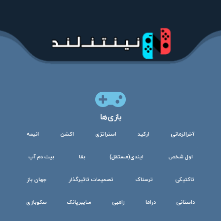
بازی‌ها
آخرالزمانی
ارکید
استراتژی
اکشن
انیمه
اول شخص
ایندی(مستقل)
بقا
بیت دم آپ
تاکتیکی
ترسناک
تصمیمات تاثیرگذار
جهان باز
داستانی
دراما
زامبی
سایبرپانک
سکوبازی