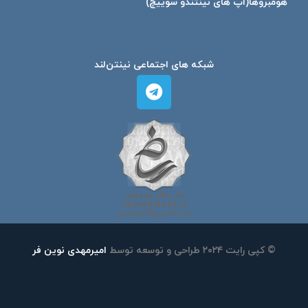
هومبرو‌ها(اپ های نینتندو سوییچ)
شبکه های اجتماعی نینتن‌لند
© کپی رایت ۲۰۲۴ طراحی و توسعه توسط
امیرمهدی نوین فر