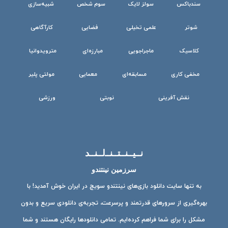
سندباکس
سولز لایک
سوم شخص
شبیه‌سازی
شوتر
علمی تخیلی
فضایی
کارآگاهی
کلاسیک
ماجراجویی
مبارزه‌ای
مترویدوانیا
مخفی کاری
مسابقه‌ای
معمایی
مولتی پلیر
نقش آفرینی
نوبتی
ورزشی
نــیــنــتــنــ‌لــنــد
سرزمین نینتندو
به تنها سایت دانلود بازی‌های نینتندو سویچ در ایران خوش آمدید! با
بهره‌گیری از سرورهای قدرتمند و پرسرعت، تجربه‌ی دانلودی سریع و بدون
مشکل را برای شما فراهم کرده‌ایم. تمامی دانلودها رایگان هستند و شما