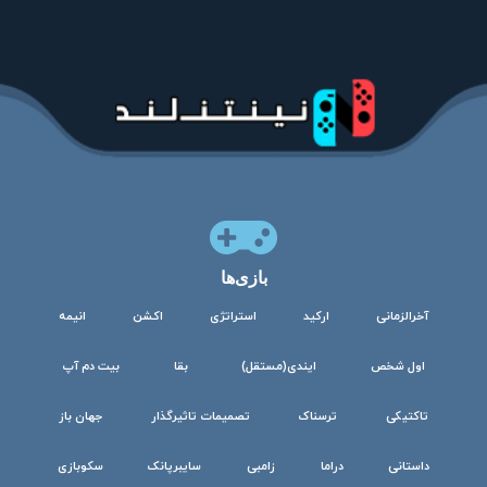
بازی‌ها
آخرالزمانی
ارکید
استراتژی
اکشن
انیمه
اول شخص
ایندی(مستقل)
بقا
بیت دم آپ
تاکتیکی
ترسناک
تصمیمات تاثیرگذار
جهان باز
داستانی
دراما
زامبی
سایبرپانک
سکوبازی