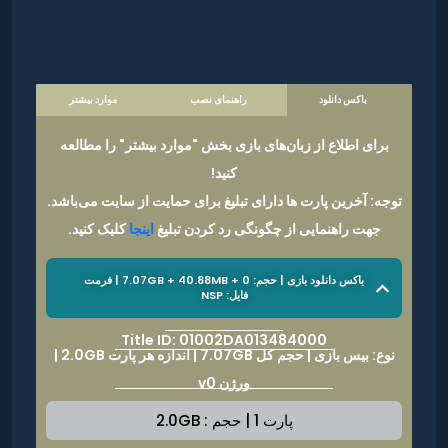
باکس دانلود
راهنمای نصب
موارد بیشتر
برای اطلاع از زبان‌های بازی بخش "موارد بیشتر" را مطالعه
کنید!
توجه: آخرین پارت ها دارای تبلیغ برای حمایت از سایت می‌باشد.
جهت راهنمایی از چگونگی رد کردن تبلیغ
اینجا
کلیک کنید.
باکس دانلود بازی | حجم: 7.07GB + 40.88MB + 0 | فرمت
فایل: NSP
Title ID: 01002DA013484000
نوع: بیس بازی | حجم کل 7.07GB | اندازه هر پارت 2.0GB |
ورژن v0
پارت 1 | حجم : 2.0GB