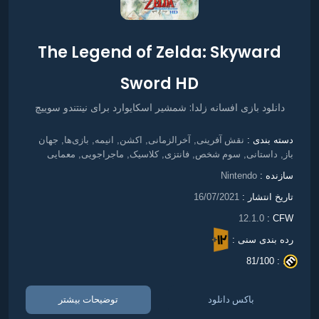
The Legend of Zelda: Skyward
Sword HD
دانلود بازی افسانه زلدا: شمشیر اسکایوارد برای نینتندو سوییچ
نقش آفرینی
آخرالزمانی
اکشن
انیمه
بازی‌ها
جهان
دسته بندی :
,
,
,
,
,
باز
داستانی
سوم شخص
فانتزی
کلاسیک
ماجراجویی
معمایی
,
,
,
,
,
,
سازنده :
Nintendo
تاریخ انتشار :
16/07/2021
12.1.0
CFW :
رده بندی سنی :
81/100
. :
باکس دانلود
توضیحات بیشتر