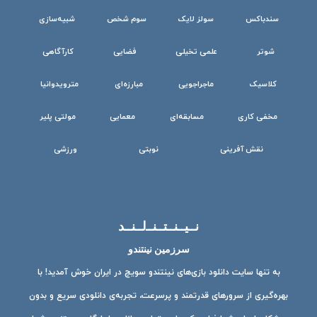
سندباکس
سولز لایک
سوم شخص
شبیه‌سازی
شوتر
علمی تخیلی
فضایی
کارآگاهی
کلاسیک
ماجراجویی
مبارزه‌ای
مترویدوانیا
مخفی کاری
مسابقه‌ای
معمایی
مولتی پلیر
نقش آفرینی
نوبتی
ورزشی
نــیــنــتــنــ‌لــنــد
سرزمین نینتندو
به تنها سایت دانلود بازی‌های نینتندو سویچ در ایران خوش آمدید! با
بهره‌گیری از سرورهای قدرتمند و پرسرعت، تجربه‌ی دانلودی سریع و بدون