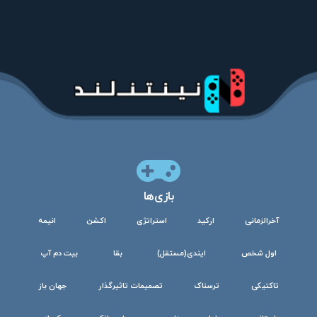
بازی‌ها
آخرالزمانی
ارکید
استراتژی
اکشن
انیمه
اول شخص
ایندی(مستقل)
بقا
بیت دم آپ
تاکتیکی
ترسناک
تصمیمات تاثیرگذار
جهان باز