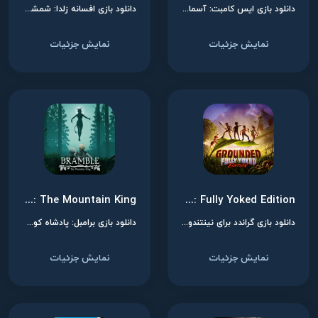
دانلود بازی ایس کامبت: آسمان‌های ناشناس برای نینتندو سوییچ
دانلود بازی افسانه زلدا: شمشیر اسکایوارد برای نینتندو سوییچ
نمایش جزئیات
نمایش جزئیات
Bramble: The Mountain King
Grounded: Fully Yoked Edition
دانلود بازی گراندد برای نینتندو سوییچ
دانلود بازی برامبل: پادشاه کوهستان برای نینتندو سوییچ
نمایش جزئیات
نمایش جزئیات