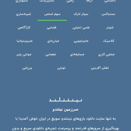
داستانی
دراما
زامبی
سایبرپانک
سکوبازی
سندباکس
سولز لایک
سوم شخص
شبیه‌سازی
شوتر
علمی تخیلی
فضایی
کارآگاهی
کلاسیک
ماجراجویی
مبارزه‌ای
مترویدوانیا
مخفی کاری
مسابقه‌ای
معمایی
مولتی پلیر
نقش آفرینی
نوبتی
ورزشی
نــیــنــتــنــ‌لــنــد
سرزمین نینتندو
به تنها سایت دانلود بازی‌های نینتندو سویچ در ایران خوش آمدید! با
بهره‌گیری از سرورهای قدرتمند و پرسرعت، تجربه‌ی دانلودی سریع و بدون