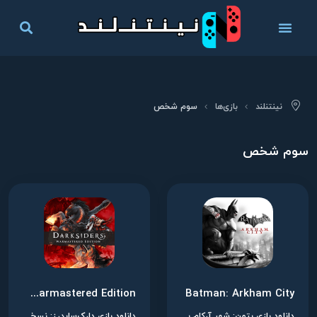
نینتنلند
بازی‌ها
سوم شخص
سوم شخص
Darksiders: Warmastered Edition
Batman: Arkham City
دانلود بازی بتمن: شهر آرکام برای نینتندو سوییچ
دانلود بازی دارک‌سایدرز: نسخه وارمستر برای نینتندو سوییچ