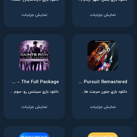
نمایش جزئیات
نمایش جزئیات
Saints Row: The Third – The Full Package
Need for Speed: Hot Pursuit Remastered
دانلود بازی جنون سرعت: هات پرسوت ریمستر برای نینتندو سوییچ
دانلود بازی سینتس رو: سوم - پکیج کامل برای نینتندو سوییچ
نمایش جزئیات
نمایش جزئیات