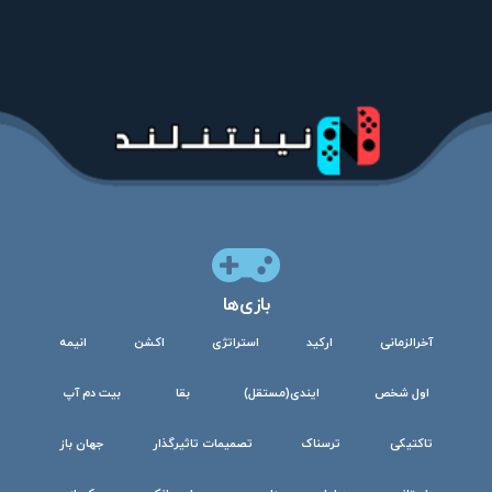
بازی‌ها
آخرالزمانی
ارکید
استراتژی
اکشن
انیمه
اول شخص
ایندی(مستقل)
بقا
بیت دم آپ
تاکتیکی
ترسناک
تصمیمات تاثیرگذار
جهان باز