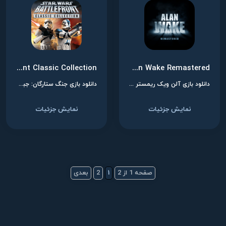
Star Wars: Battlefront Classic Collection
Alan Wake Remastered
دانلود بازی آلن ویک ریمستر برای نینتندو سوییچ
دانلود بازی جنگ ستارگان: جبهه نبرد برای نینتندو سوییچ
نمایش جزئیات
نمایش جزئیات
صفحه 1 از 2
1
2
بعدی