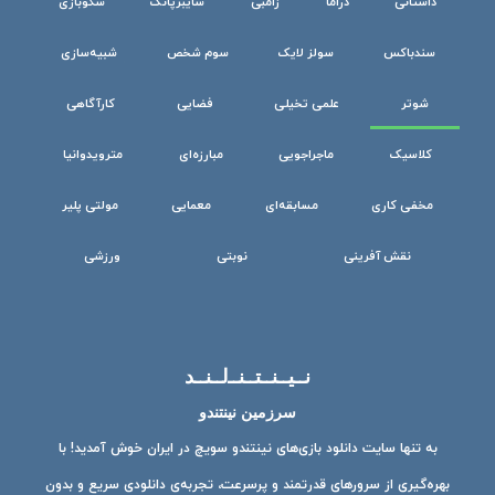
داستانی
دراما
زامبی
سایبرپانک
سکوبازی
سندباکس
سولز لایک
سوم شخص
شبیه‌سازی
شوتر
علمی تخیلی
فضایی
کارآگاهی
کلاسیک
ماجراجویی
مبارزه‌ای
مترویدوانیا
مخفی کاری
مسابقه‌ای
معمایی
مولتی پلیر
نقش آفرینی
نوبتی
ورزشی
نــیــنــتــنــ‌لــنــد
سرزمین نینتندو
به تنها سایت دانلود بازی‌های نینتندو سویچ در ایران خوش آمدید! با
بهره‌گیری از سرورهای قدرتمند و پرسرعت، تجربه‌ی دانلودی سریع و بدون