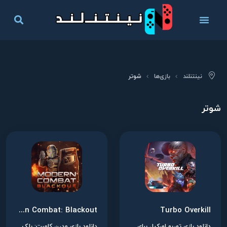
نینتنلند
بازی‌ها
شوتر
شوتر
Modern Combat: Blackout
Turbo Overkill
دانلود بازی توربو اورکیل برای نینتندو سوییچ
دانلود بازی مدرن کامبت: بلک اوت برای نینتندو سوییچ