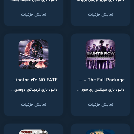
نمایش جزئیات
نمایش جزئیات
Terminator 2D: NO FATE
Saints Row: The Third – The Full Package
دانلود بازی سینتس رو: سوم - پکیج کامل برای نینتندو سوییچ
دانلود بازی ترمیناتور دوبعدی: بدون سرنوشت برای نینتندو سوییچ
نمایش جزئیات
نمایش جزئیات